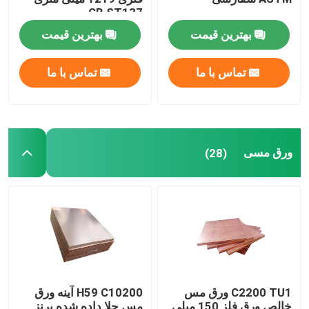
GB ST137
میله برنج و مس
بهترین قیمت
بهترین قیمت
تماس با ما
تماس با ما
ورق مسی
(28)
C2200 TU1 ورق مس
H59 C10200 آینه ورق
خالص ورق فلز 150 میلی
مس جلا داده شده برنز