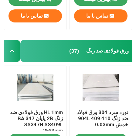
تماس با ما
تماس با ما
درباره ما
تور کارخانه
ورق فولادی ضد زنگ
(37)
کنترل کیفیت
با ما تماس بگیرید
درخواست نقل قول
نورد سرد 304 ورق فولاد
HL 1mm ورق فولادی ضد
ورق آلومینیوم
ضد زنگ 904L 409 410
زنگ 2B پایان BA 347
خمش 0.03mm
SS347H SS409L
25*3mm
ورق فولادی ضد زنگ