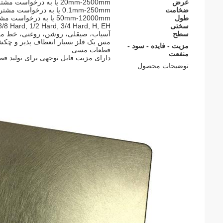
عرض
20mm-2500mm یا به درخواست مشتری
ضخامت
0.1mm-250mm یا به درخواست مشتری
طول
50mm-12000mm یا به درخواست مشتری
سختی
3/8 Hard, 1/2 Hard, 3/4 Hard, H, EH
سطح
آسیاب، صیقلی، روشن، روغنی، خط مو، 
مس یک فلز بسیار انعطاف پذیر و چکش خ
مزیت - فایده - سود -
قطعات مسی
منفعت
دارای مزیت قابل توجهی برای تولید قط
توضیحات محصول