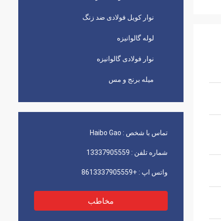
نوار کویل فولادی ضد زنگ
لوله گالوانیزه
نوار فولادی گالوانیزه
میله برنج و مس
تماس با شخص :
Haibo Gao
شماره تلفن :
13337905559
واتس اپ :
+8613337905559
مخاطب