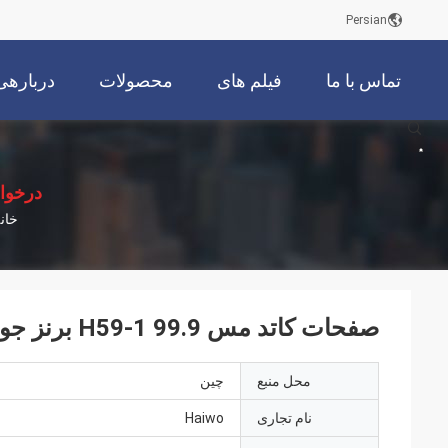
Persian
تماس با ما
فیلم های
محصولات
دربارهی
描
述
درخوا
خان
صفحات کاتد مس H59-1 99.9 برنز جوشکاری برای ساخت و ساز
محل منبع
چین
نام تجاری
Haiwo