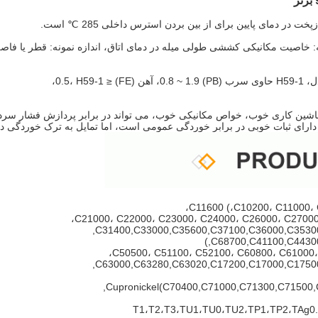
ششی ≥ 420، ازدیاد طول ≥ 10، ازدیاد طول ≥ 12، توجه: خاصیت مکانیکی کششی طولی میله در دمای اتاق، اندازه نمونه: قطر یا فا
اشین کاری خوب، خواص مکانیکی خوب، می تواند در برابر پردازش فشار سرد
رای ثبات خوبی در برابر خوردگی عمومی است، اما تمایل به ترک خوردگی دا
C31400,C33000,C35600,C37100,C36000,C35300
C68700,C41100,C44300
C63000,C63280,C63020,C17200,C17000,C17500