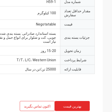
شماره مدل
H59-1
مقدار حداقل تعداد
100 کیلوگرم
سفارش
قیمت
Negotatable
بسته استاندارد صادراتی: بسته بندی شده
جزئیات بسته بندی
چوبی، کت و شلوار برای انواع حمل و نقل
نیاز است
زمان تحویل
15-20 روز
شرایط پرداخت
T/T، L/C، Western Union
قابلیت ارائه
25000 تن/تن در سال
بهترین قیمت
اکنون تماس بگیرید