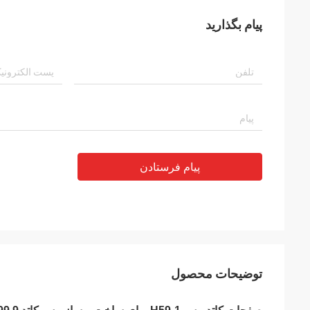
پیام بگذارید
پیام فرستادن
توضیحات محصول