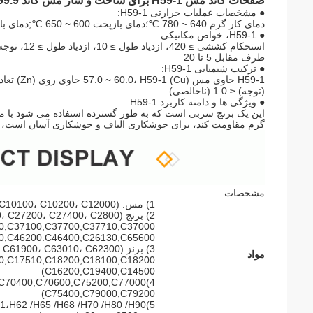
صفحات کاتد مس H59-1 برای ساخت و ساز مس کاتد 99.9 برنز
● مشخصات عملیات حرارتی H59-1:
دمای کار گرم 640 ~ 780 ℃؛دمای بازپخت 600 ~ 650 ℃;دمای بازپخت در دمای پایین برای از بین بردن استرس داخلی 285 ℃ است.
● H59-1، خواص مکانیکی:
استحکام ک
طرف مقابل 5 تا 20
● ترکیب شیمیایی H59-1:
H59-1 حاوی مس (Cu) 57.0 ~ 60.0، H59-1 حاوی روی (Zn) تعادل، H59-1 حاوی سرب (PB) 0.8 ~ 1.9، آهن (FE) ≤ 0.5، H59-1،
(توجه) ≤ 1.0 (ناخالصی)
● ویژگی ها و دامنه کاربرد H59-1:
این یک برنج سربی است که به طور گسترده استفاده می شود با م
گرم مقاومت کند، برای جوشکاری الیاف و جوشکاری آسان است، دا
مشخصات
1) مس: (C10200، C11000، C10100، C10200، C12000،) C11600،
2) برنج (C21000، C22000، C23000، C24000، C26000، C27000، C27200، C27400، C2800،
,C37100,C37700,C37710,C37000,
,C46200.C46400,C26130,C65600,)
3) برنز (C50500، C51100، C52100، C60800، C61000، C61900، C63010، C62300،
مواد
,C17510,C18200,C18100,C18200,
C16200,C19400,C14500)
4)Cupronickel(C70400,C71000,C71300,C71500,C70400,C70600,C75200,C77000,
C75400,C79000,C79200)
5)T1،T2،T3،TU1،TU0،TU2،TP1،TP2،TAg0.1،H62 /H65 /H68 /H70 /H80 /H90