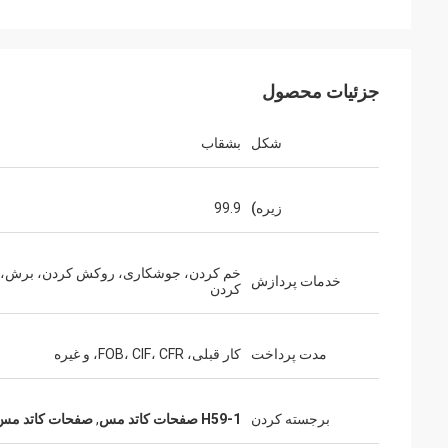
جزئیات محصول
شکل
بشقاب
زیره)
99.9
خم کردن، جوشکاری، روکش کردن، برش، پ
خدمات پردازش
کردن
مدت پرداخت
کار قبلی، FOB، CIF، CFR، و غیره
برجسته کردن
H59-1 صفحات کاتد مس
,
صفحات کاتد مس 