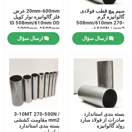
سیم پیچ قطب فولادی
20mm-600mm عرض
گالوانیزه گرم
فلز گالوانیزه نوار کویل
ID 508mm/610mm OD
508mm/610mm 270-
500N / mm2 قدرت
1000mm-1500mm
کششی
ارسال سؤال
ارسال سؤال
صفحه اصلی
محصولات
بسته بندی استاندارد
3-10MT 270-500N /
صادرات از فولاد سارد
mm2 مقاومت کششی
رولد گالوانیزه
بسته بندی استاندارد
فیلم های
صادرات