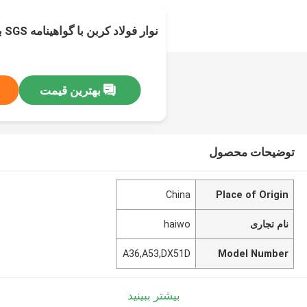
نوار فولاد کربن با گواهینامه SGS با مدت پرداخت T/T
بهترین قیمت
توضیحات محصول
China
Place of Origin
نام تجاری
haiwo
A36,A53,DX51D
Model Number
بیشتر ببینید