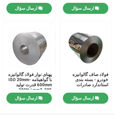
ارسال سؤال
ارسال سؤال
درباره ما
تور کارخانه
کنترل کیفیت
با ما تماس بگیرید
فولاد صاف گالوانیزه
پهنای نوار فولاد گالوانیزه
خودرو - بسته بندی
با گواهینامه ISO 20mm-
درخواست نقل قول
استاندارد صادرات
600mm قدرت تولید
205-380N / mm2
ورق آلومینیوم
ارسال سؤال
ارسال سؤال
ورق فولادی ضد زنگ